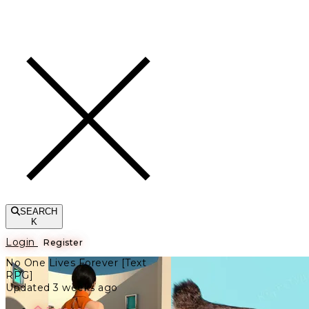
Toggle navigation
SEARCH
K
Login
Register
No One Lives Forever [Text
RPG]
Updated 3 weeks ago