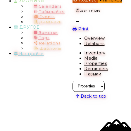
ХРОНИКИ
Calendars
Learn more
Таймлайны
Events
Дневники
Open action menu
ДРУГОЕ
Print
Заметки
Overview
Tags
Relations
Relations
Шаблоны
Inventory
Настройки
Media
Properties
Reminders
Навыки
Back to top