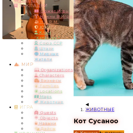
Главная
ЗАКЛАДКИ
Сюжет Игры
Нужны В Игре
H.A.R.M.
ЮНИТИ
Клан
"Катакури"
Союз ССР
Штази
Мирные
Жители
МИР
Organizations
Characters
Бизнесы
Families
Locations
Maps
Животные
ИГРА
ЖИВОТНЫЕ
Quests
Objects
Кот Сусаноо
Навыки
Дайсы
✍️ Кошкус
🐾 питомец