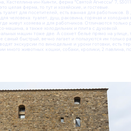
а, Кастеллина-ин-Кьянти, ферма "Святой Агнессы" 7, 53011
это целая ферма, то тут и хозяйские, и гостевые.
ь туалет для посетителей, есть ванная для работников. В
для человека: туалет, душ, раковина, горячая и холодная 
 где живут хозяева и для работников. Отличаются только р
ссо-машина, а также холодильник и плита с духовкой.
альных машин тоже две. А сохнет бельё прямо на улице, 
не самый быстрый, вечно лагает и пользуются им только р
оводят экскурсии по винодельне и уроки готовки, есть те
ии много животных: кошки, собаки, кролики, 2 павлина, 