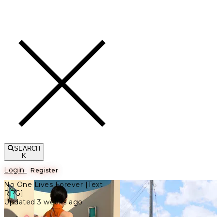
Toggle navigation
SEARCH
K
Login
Register
No One Lives Forever [Text
RPG]
Updated 3 weeks ago