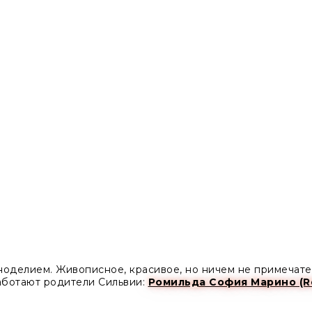
оделием. Живописное, красивое, но ничем не примечатель
аботают родители Сильвии:
Ромильда София Марино (Ro