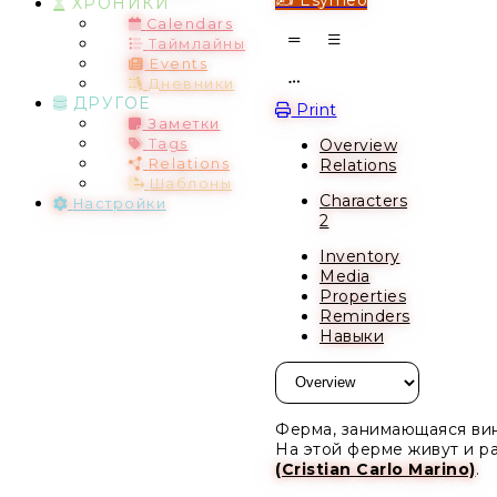
ХРОНИКИ
Calendars
Таймлайны
Events
Дневники
Open action menu
ДРУГОЕ
Print
Заметки
Overview
Tags
Relations
Relations
Шаблоны
Characters
Настройки
2
Inventory
Media
Properties
Reminders
Навыки
Ферма, занимающаяся вин
На этой ферме живут и р
(Cristian Carlo Marino)
.