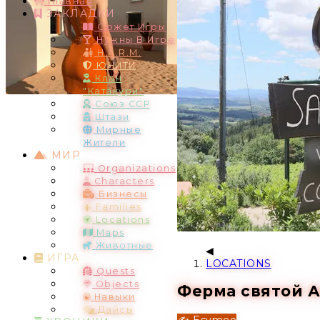
Главная
ЗАКЛАДКИ
Сюжет Игры
Нужны В Игре
H.A.R.M.
ЮНИТИ
Клан
"Катакури"
Союз ССР
Штази
Мирные
Жители
МИР
Organizations
Characters
Бизнесы
Families
Locations
Maps
Животные
ИГРА
LOCATIONS
Quests
Objects
Ферма святой 
Навыки
Дайсы
✍️ Esymeo