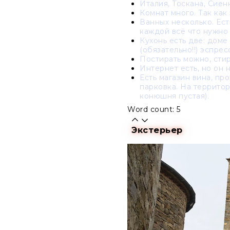
Италия, Тоскана, Сиенн
Комнат много. Так как 
Ванных несколько. Ест
каждой всё что нужно 
Кухонь есть две: доме
(обязательно!!) эспре
Постирать можно, стир
Интернет есть, но он 
Есть магазин вина, пр
парковка. На территор
конюшня пустая).
Word count: 5
Экстерьер