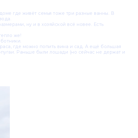
 доме где живёт семья тоже три разные ванны. В
вода.
азмерами, ну и в хозяйской всё новее. Есть
тепло же!
аботники.
рраса, где можно попить вина и сад. А ещё большая
попугаи. Раньше были лошади (но сейчас не держат и