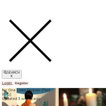
Toggle navigation
SEARCH
K
Login
Register
No One Lives Forever [Text
RPG]
Updated 3 weeks ago