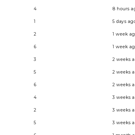
4
8 hours a
1
5 days ag
2
1 week a
6
1 week a
3
2 weeks 
5
2 weeks 
6
2 weeks 
4
3 weeks 
2
3 weeks 
5
3 weeks 