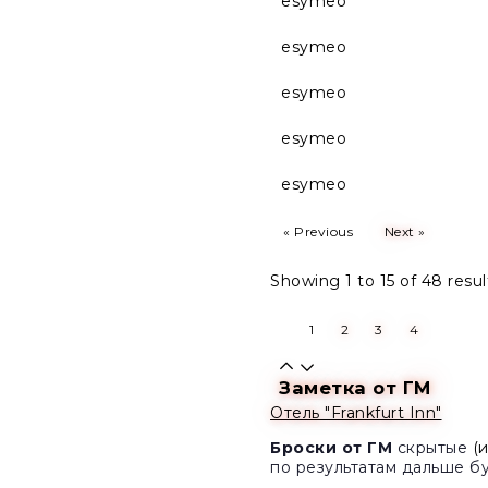
esymeo
esymeo
esymeo
esymeo
esymeo
« Previous
Next »
Showing
1
to
15
of
48
resul
1
2
3
4
Заметка от ГМ
Отель "Frankfurt Inn"
Броски от ГМ
скрытые
(и
по результатам дальше бу