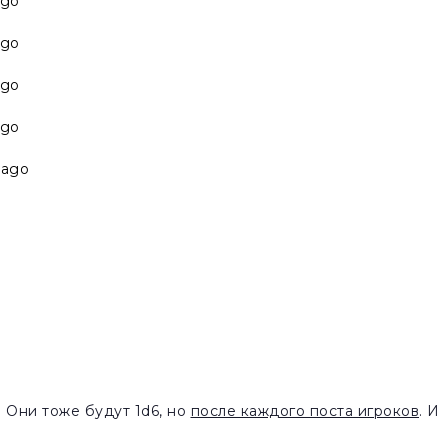
ago
ago
ago
ago
 ago
. Они тоже будут 1d6, но
после каждого поста игроков
. И