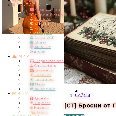
Главная
ЗАКЛАДКИ
Сюжет Игры
Нужны В Игре
H.A.R.M.
ЮНИТИ
Клан
"Катакури"
Союз ССР
Штази
Мирные
Жители
МИР
Organizations
Characters
Бизнесы
Families
Locations
Maps
Животные
ИГРА
ДАЙСЫ
Quests
Objects
[СТ] Броски от 
Навыки
Дайсы
▶️ активно