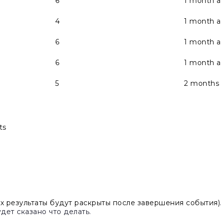
6
1 month 
4
1 month 
6
1 month 
6
1 month 
5
2 months
ts
х результаты будут раскрыты после завершения события)
дет сказано что делать.