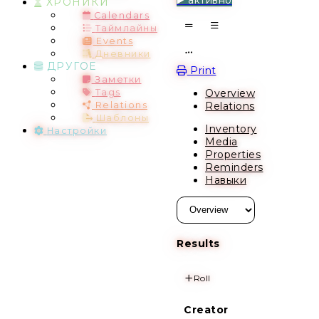
ХРОНИКИ
Calendars
Таймлайны
Events
Дневники
Open action menu
ДРУГОЕ
Print
Заметки
Overview
Tags
Relations
Relations
Шаблоны
Inventory
Настройки
Media
Properties
Reminders
Навыки
Results
Roll
Creator