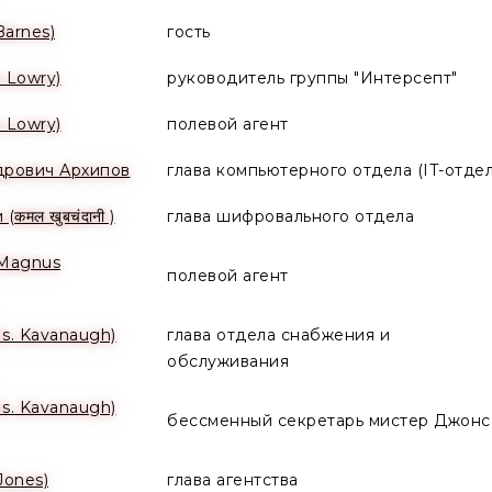
Barnes)
гость
 Lowry)
руководитель группы "Интерсепт"
 Lowry)
полевой агент
дрович Архипов
глава компьютерного отдела (IT-отдел
मल खुबचंदानी )
глава шифровального отдела
(Magnus
полевой агент
s. Kavanaugh)
глава отдела снабжения и
обслуживания
s. Kavanaugh)
бессменный секретарь мистер Джонс
Jones)
глава агентства