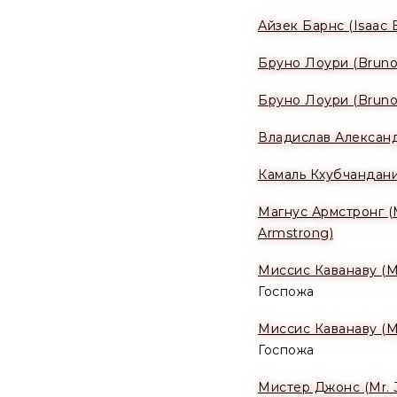
Айзек Барнс (Isaac 
Бруно Лоури (Bruno
Бруно Лоури (Bruno
Владислав Алексан
Камаль Кхубчандани (क
Магнус Армстронг 
Armstrong)
Миссис Каванаву (M
Госпожа
Миссис Каванаву (M
Госпожа
Мистер Джонс (Mr. 