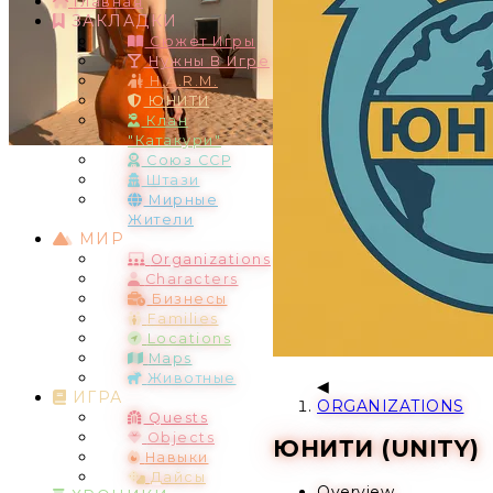
Главная
ЗАКЛАДКИ
Сюжет Игры
Нужны В Игре
H.A.R.M.
ЮНИТИ
Клан
"Катакури"
Союз ССР
Штази
Мирные
Жители
МИР
Organizations
Characters
Бизнесы
Families
Locations
Maps
Животные
ИГРА
ORGANIZATIONS
Quests
Objects
ЮНИТИ (UNITY)
Навыки
Дайсы
Overview