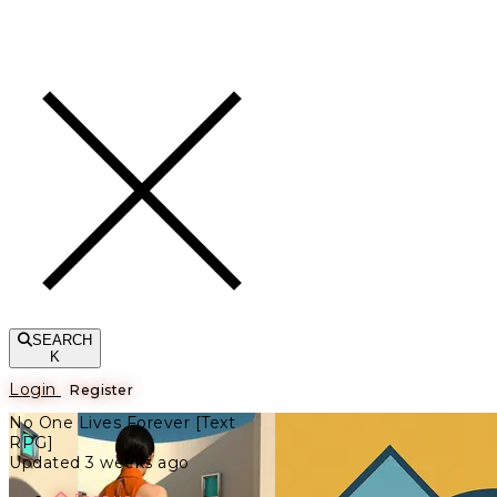
Toggle navigation
SEARCH
K
Login
Register
No One Lives Forever [Text
RPG]
Updated 3 weeks ago