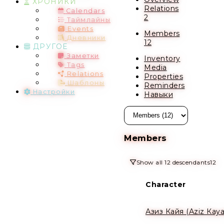
ХРОНИКИ
Relations
Calendars
2
Таймлайны
Events
Members
Дневники
12
ДРУГОЕ
Заметки
Inventory
Tags
Media
Relations
Properties
Шаблоны
Reminders
Настройки
Навыки
Members
Show all 12 descendants
12
Character
Азиз Кайя (Аziz Кaya