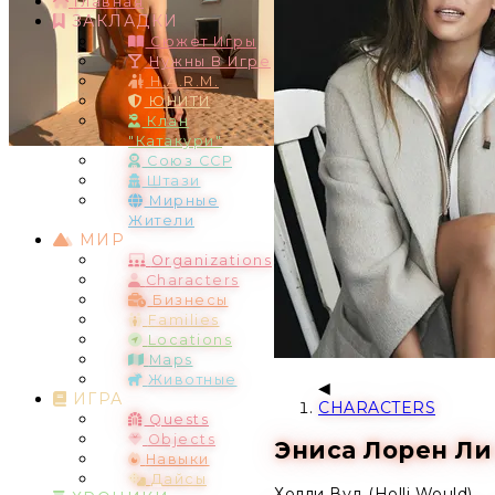
Главная
ЗАКЛАДКИ
Сюжет Игры
Нужны В Игре
H.A.R.M.
ЮНИТИ
Клан
"Катакури"
Союз ССР
Штази
Мирные
Жители
МИР
Organizations
Characters
Бизнесы
Families
Locations
Maps
Животные
ИГРА
CHARACTERS
Quests
Objects
Эниса Лорен Ли 
Навыки
Дайсы
Холли Вуд (Holli Would)