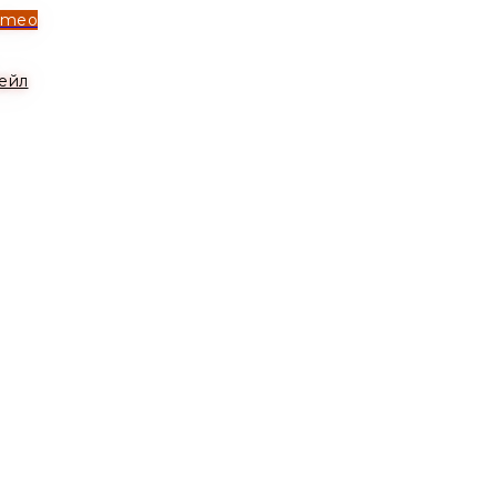
ymeo
ейл