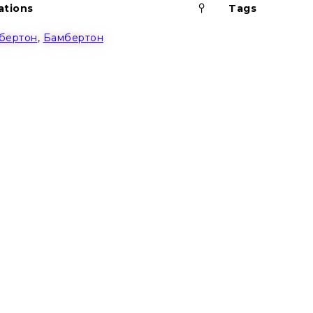
Pinned
ations
Tags
бертон
,
Бамбертон