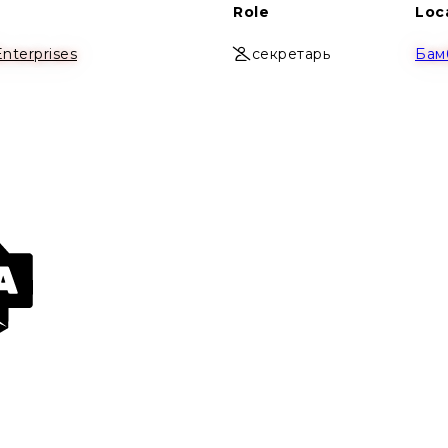
Role
Loc
nterprises
секретарь
Бам