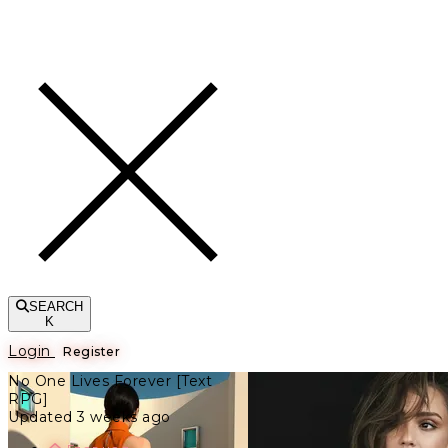
Toggle navigation
SEARCH
K
Login
Register
No One Lives Forever [Text
RPG]
Updated 3 weeks ago