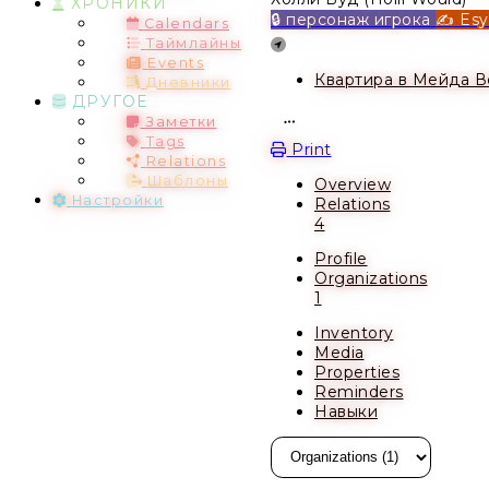
ХРОНИКИ
🔒 персонаж игрока
✍️ Es
Calendars
Location
Таймлайны
Events
Квартира в Мейда В
Дневники
ДРУГОЕ
Заметки
Open action menu
Tags
Print
Relations
Шаблоны
Overview
Настройки
Relations
4
Profile
Organizations
1
Inventory
Media
Properties
Reminders
Навыки