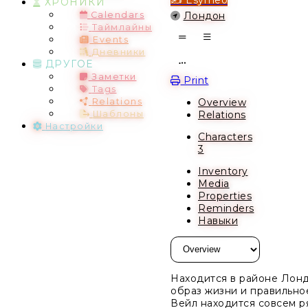
ХРОНИКИ
Parent
Лондон
Calendars
Таймлайны
Events
Дневники
ДРУГОЕ
Open action menu
Заметки
Print
Tags
Overview
Relations
Relations
Шаблоны
Настройки
Characters
3
Inventory
Media
Properties
Reminders
Навыки
Находится в районе Лонд
образ жизни и правильно
Вейл находится совсем р