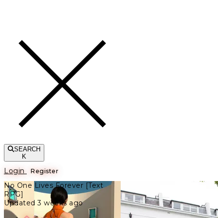
Toggle navigation
SEARCH
K
Login
Register
No One Lives Forever [Text
RPG]
Updated 3 weeks ago