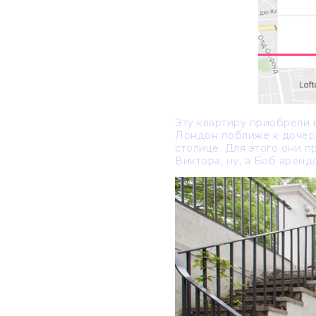
Эту квартиру приобрели в
Лондон поближе к дочер
столице. Для этого они п
Виктора, ну, а Боб аренд