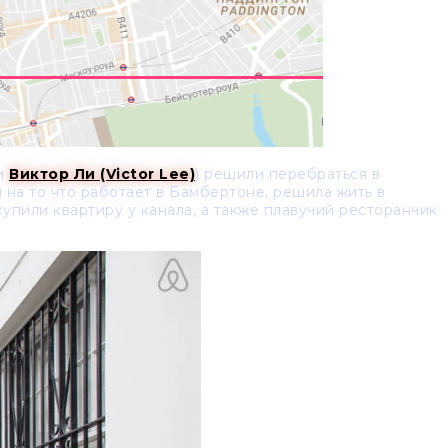
и
Виктор Ли (Victor Lee)
) решили перебраться в
я на то что работает в Бамбертоне, решила жить в
упили квартиру у канала, а также плавучий ресторанчик