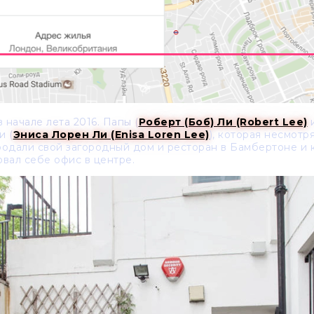
 начале лета 2016. Папы (
Роберт (Боб) Ли (Robert Lee)
и (
Эниса Лорен Ли (Enisa Loren Lee)
), которая несмотр
родали свой загородный дом и ресторан в Бамбертоне и к
овал себе офис в центре.