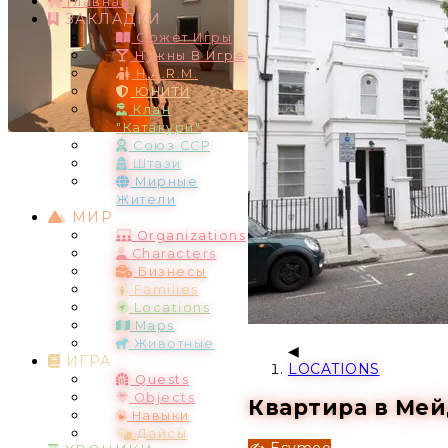
Главная
ЗАКЛАДКИ
Сюжет Игры
Нужны В Игре
H.A.R.M.
ЮНИТИ
Клан
"Катакури"
Союз ССР
Штази
Мирные
Жители
МИР
Organizations
Characters
Бизнесы
Families
Locations
Maps
Животные
ИГРА
LOCATIONS
Quests
Objects
Квартира в Мей
Навыки
Дайсы
✍️ Esymeo