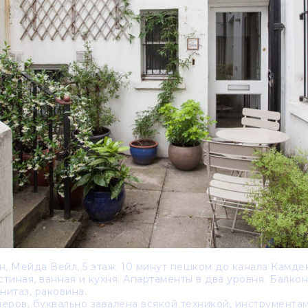
, Мейда Вейл, 5 этаж. 10 минут пешком до канала Камден
остиная, ванная и кухня. Апартаменты в два уровня. Балкон
нитаз, раковина.
еров, буквально завалена всякой техникой, инструментами