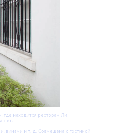
, где находится ресторан Ли.
а нет.
, винами и т. д. Совмещена с гостиной.