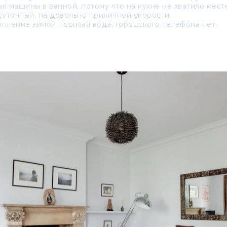
я машины в ванной, потому что на кухне не хватило мест
суточный, на довольно приличной скорости.
пление зимой, горячая вода, городского телефона нет.