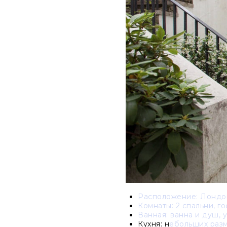
Расположение:
Лондон
Комнаты:
2 спальни, г
Ванная: ванна и душ, у
Кухня: н
ебольших разм