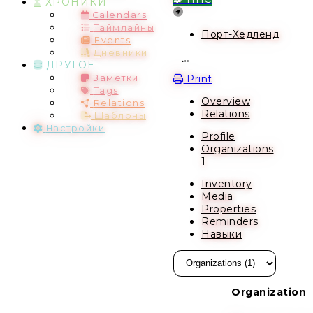
ХРОНИКИ
Location
Calendars
Таймлайны
Порт-Хедленд
Events
Дневники
ДРУГОЕ
Open action menu
Print
Заметки
Tags
Overview
Relations
Relations
Шаблоны
Настройки
Profile
Organizations
1
Inventory
Media
Properties
Reminders
Навыки
Organization