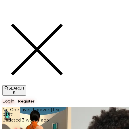
Toggle navigation
SEARCH
K
Login
Register
No One Lives Forever [Text
RPG]
Updated 3 weeks ago