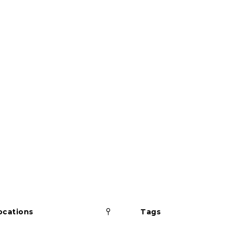
Pinned
ocations
Tags