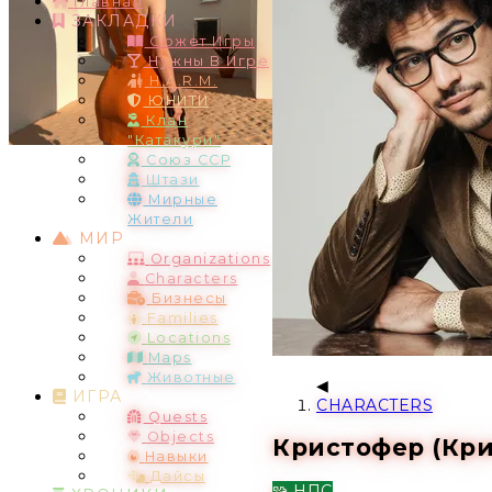
Главная
ЗАКЛАДКИ
Сюжет Игры
Нужны В Игре
H.A.R.M.
ЮНИТИ
Клан
"Катакури"
Союз ССР
Штази
Мирные
Жители
МИР
Organizations
Characters
Бизнесы
Families
Locations
Maps
Животные
ИГРА
CHARACTERS
Quests
Objects
Кристофер (Крис
Навыки
Дайсы
🧩 НПС