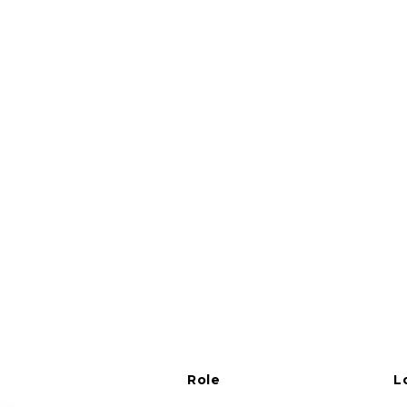
Role
L