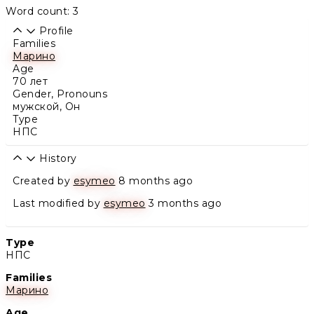
Word count: 3
Profile
Families
Марино
Age
70 лет
Gender, Pronouns
мужской
,
Он
Type
НПС
History
Created by
esymeo
8 months ago
Last modified by
esymeo
3 months ago
Type
НПС
Families
Марино
Age