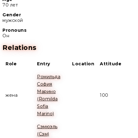
70 лет
Gender
мужской
Pronouns
Он
Relations
Role
Entry
Location
Attitude
Ромильда
София
Марино
жена
100
(Romilda
Sofia
Marino)
Сэмюэль
(Сэм)