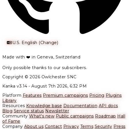
U.S. English (Change)
Made with ❤️ in Geneva, Switzerland
Only possible thanks to our subscribers.
Copyright © 2026 Owlchester SNC
Kanka v3.14 -
August 7th 2026, 6:32 PM
Platform
Features
Premium campaigns
Pricing
Plugins
Library
Resources
Knowledge base
Documentation
API docs
Blog
Service status
Newsletter
Community
What's new
Public campaigns
Roadmap
Hall
of Fame
Company
About us
Contact
Privacy
Terms
Security
Press