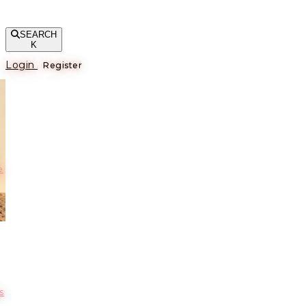
SEARCH
K
Login
Register
е
s