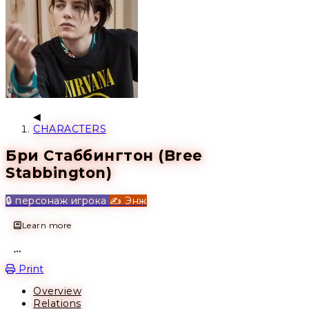
CHARACTERS
Бри Стаббингтон (Bree
Stabbington)
🔒 персонаж игрока
✍️ Энж
Learn more
Open action menu
Print
Overview
Relations