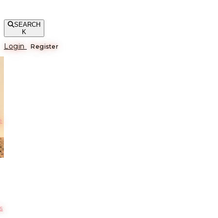
SEARCH
K
Login
Register
е
s