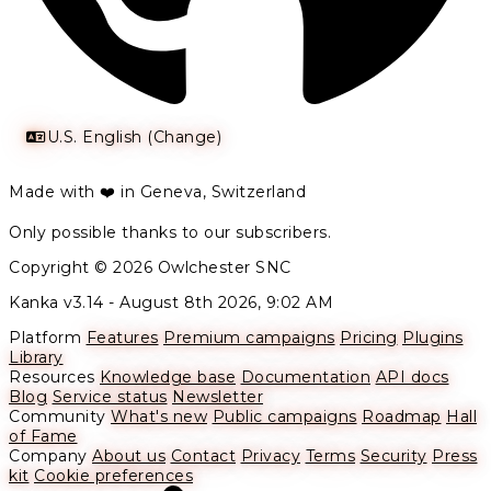
U.S. English (Change)
Made with ❤️ in Geneva, Switzerland
Only possible thanks to our subscribers.
Copyright © 2026 Owlchester SNC
Kanka v3.14 -
August 8th 2026, 9:02 AM
Platform
Features
Premium campaigns
Pricing
Plugins
Library
Resources
Knowledge base
Documentation
API docs
Blog
Service status
Newsletter
Community
What's new
Public campaigns
Roadmap
Hall
of Fame
Company
About us
Contact
Privacy
Terms
Security
Press
kit
Cookie preferences