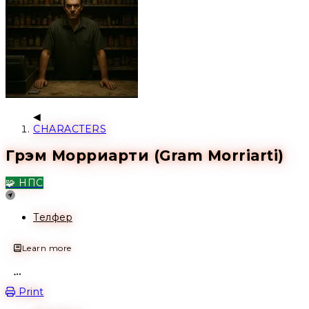
CHARACTERS
Грэм Морриарти (Gram Morriarti)
🧩 НПС
Location
Телфер
Learn more
Open action menu
Print