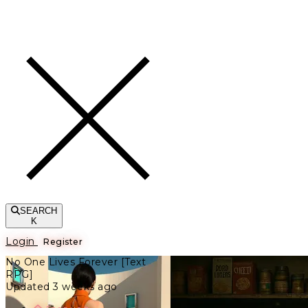
Toggle navigation
SEARCH
K
Login
Register
No One Lives Forever [Text
RPG]
Updated 3 weeks ago