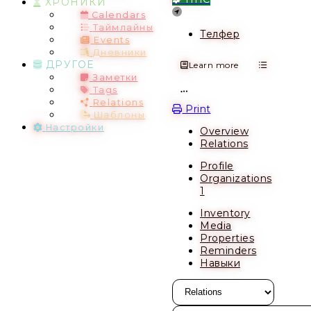
ХРОНИКИ
Location
Calendars
Таймлайны
Телфер
Events
Дневники
ДРУГОЕ
Learn more
Заметки
Tags
Open action menu
Relations
Print
Шаблоны
Настройки
Overview
Relations
Profile
Organizations
1
Inventory
Media
Properties
Reminders
Навыки