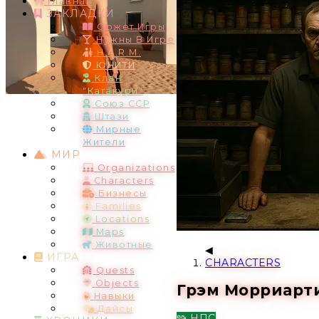
Главная
ЗАКЛАДКИ
Сюжет Игры
Нужны В Игре
H.A.R.M.
ЮНИТИ
Клан
"Катакури"
Союз ССР
Штази
Мирные
Жители
МИР
Organizations
Characters
Бизнесы
Families
Locations
Maps
Животные
ИГРА
CHARACTERS
Quests
Objects
Грэм Морриарти 
Навыки
Дайсы
🧩 НПС