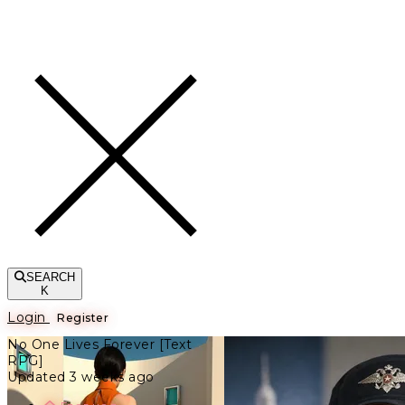
Toggle navigation
SEARCH
K
Login
Register
No One Lives Forever [Text
RPG]
Updated 3 weeks ago