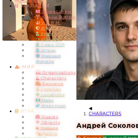
Главная
ЗАКЛАДКИ
Сюжет Игры
Нужны В Игре
H.A.R.M.
ЮНИТИ
Клан
"Катакури"
Союз ССР
Штази
Мирные
Жители
МИР
Organizations
Characters
Бизнесы
Families
Locations
Maps
Животные
ИГРА
CHARACTERS
Quests
Objects
Андрей Соколо
Навыки
Дайсы
✍️ Кошкус
🧩 нужный пер