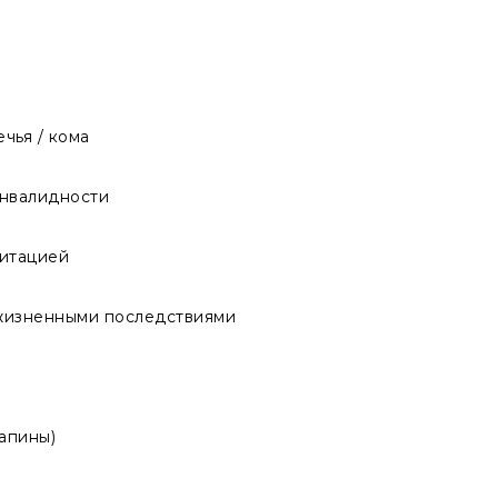
чья / кома
инвалидности
литацией
жизненными последствиями
апины)