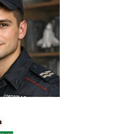
в
сонаж