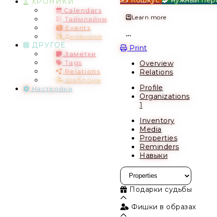
ХРОНИКИ
Calendars
Learn more
Таймлайны
Events
Дневники
Open action menu
ДРУГОЕ
Print
Заметки
Overview
Tags
Relations
Relations
Шаблоны
Profile
Настройки
Organizations
1
Inventory
Media
Properties
Reminders
Навыки
Подарки судьбы
Фишки в образах