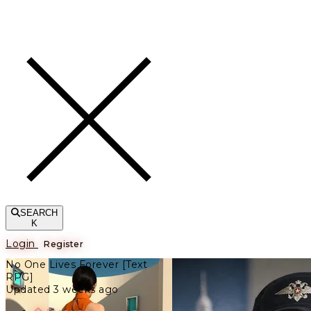
Toggle navigation
SEARCH
K
Login
Register
No One Lives Forever [Text
RPG]
Updated 3 weeks ago