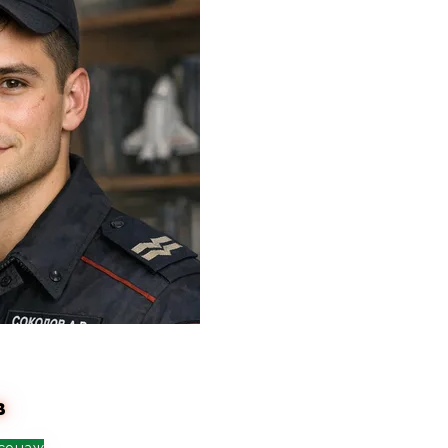
в
сонаж