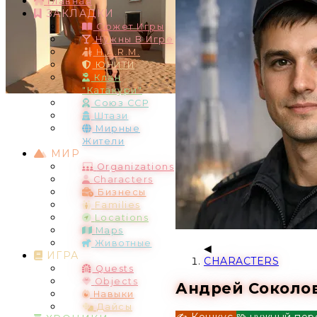
Главная
ЗАКЛАДКИ
Сюжет Игры
Нужны В Игре
H.A.R.M.
ЮНИТИ
Клан
"Катакури"
Союз ССР
Штази
Мирные
Жители
МИР
Organizations
Characters
Бизнесы
Families
Locations
Maps
Животные
ИГРА
CHARACTERS
Quests
Objects
Андрей Соколо
Навыки
Дайсы
✍️ Кошкус
🧩 нужный пер