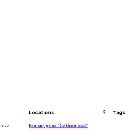
Pinned
Locations
Tags
овый
Космодром "Сибирский"