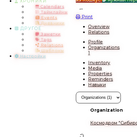
ХРОНИКИ
Calendars
Open action menu
Таймлайны
Print
Events
Дневники
Overview
ДРУГОЕ
Relations
Заметки
Tags
Profile
Relations
Organizations
Шаблоны
1
Настройки
Inventory
Media
Properties
Reminders
Навыки
Organization
Космодром "Сибирс