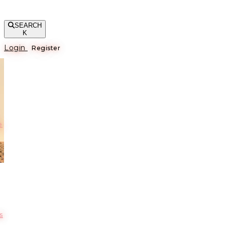
SEARCH
K
Login
Register
е
s