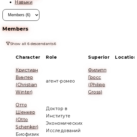
Навыки
Members
Show all 6 descendants
6
Character
Role
Superior
Location
Кристиан
Филипп
Винтер
Гросс
агент-ромео
(Christian
(Philipp
Winter)
Gross)
Отто
Доктор в
Шенкер
Институте
(Otto
Экономических
Schenker)
Исследований
Биофизик