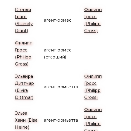
Стенли
Филипп
Грант
Гросс
агент-ромео
(Stanely
(Philipp
Grant)
Gross)
Филипп
Гросс
агент-ромео
(Philipp
(старший)
Gross)
Эльвира
Филипп
Диттмар
Гросс
агент-ромьетта
(Elvira
(Philipp
Dittmar)
Gross)
Филипп
Эльза
Гросс
Хайн (Elsa
агент-ромьетта
(Philipp
Heine)
Gross)