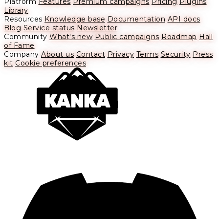
Platform
Features
Premium campaigns
Pricing
Plugins
Library
Resources
Knowledge base
Documentation
API docs
Blog
Service status
Newsletter
Community
What's new
Public campaigns
Roadmap
Hall
of Fame
Company
About us
Contact
Privacy
Terms
Security
Press
kit
Cookie preferences